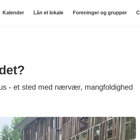
Kalender
Lån et lokale
Foreninger og grupper
C
det?
hus - et sted med nærvær, mangfoldighed