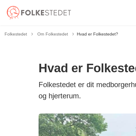
Tilbage til
Folkestedet
Om Folkestedet
Hvad er Folkestedet?
Hvad er Folkeste
Folkestedet er dit medborger
og hjerterum.