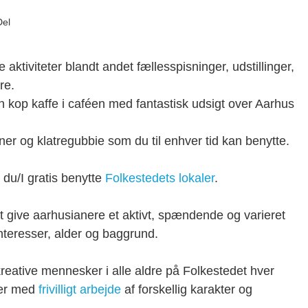
Del
tiviteter blandt andet fællesspisninger, udstillinger,
re.
n kop kaffe i caféen med fantastisk udsigt over Aarhus
r og klatregubbie som du til enhver tid kan benytte.
 du/I gratis benytte
Folkestedets lokaler
.
at give aarhusianere et aktivt, spændende og varieret
interesser, alder og baggrund.
ative mennesker i alle aldre på Folkestedet hver
ger med
frivilligt arbejde
af forskellig karakter og