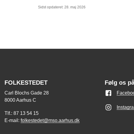
Sidst opdateret: 28. maj 2026
FOLKESTEDET
Følg os p
Carl Blochs Gade 28
Facebo
8000 Aarhus C
Instagr
Tlf.: 87 13 54 15
E-mail:
folkestedet@mso.aarhus.dk