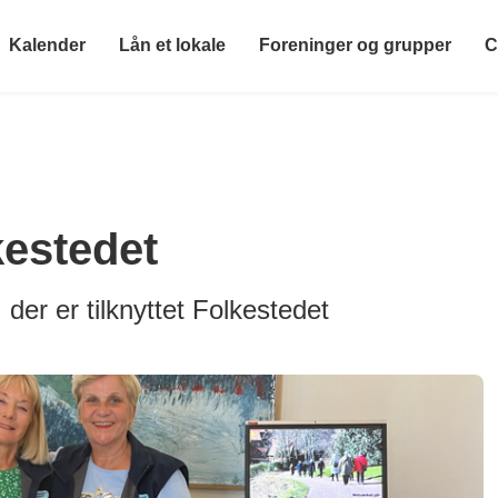
Kalender
Lån et lokale
Foreninger og grupper
C
kestedet
der er tilknyttet Folkestedet