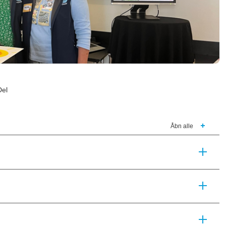
Del
Åbn alle