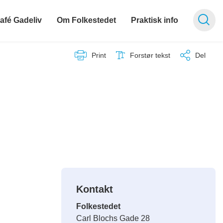
afé Gadeliv
Om Folkestedet
Praktisk info
Print
Forstør tekst
Del
Kontakt
Folkestedet
Carl Blochs Gade 28