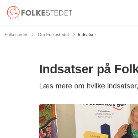
Tilbage til
Folkestedet
Om Folkestedet
Indsatser
Indsatser på Fol
Læs mere om hvilke indsatser, 