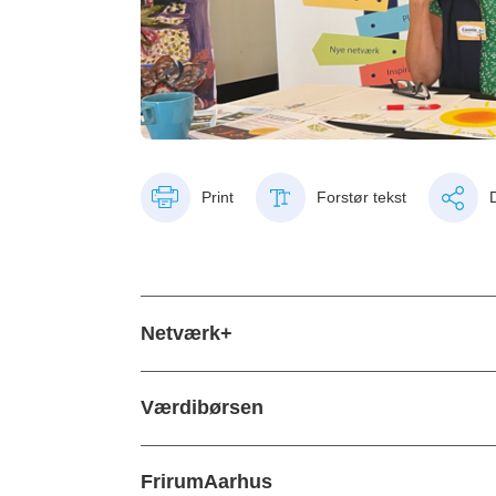
Print
Forstør tekst
Netværk+
Værdibørsen
FrirumAarhus