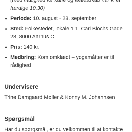
(med mulighed for kaffe og fællesskab når vi er
færdige 10.30)
Periode:
10. august - 28. september
Sted:
Folkestedet, lokale 1.1, Carl Blochs Gade
28, 8000 Aarhus C
Pris:
140 kr.
Medbring:
Kom omklædt – yogamåtter er til
rådighed
Undervisere
Trine Damgaard Møller & Konny M. Johannsen
Spørgsmål
Har du spørgsmål, er du velkommen til at kontakte