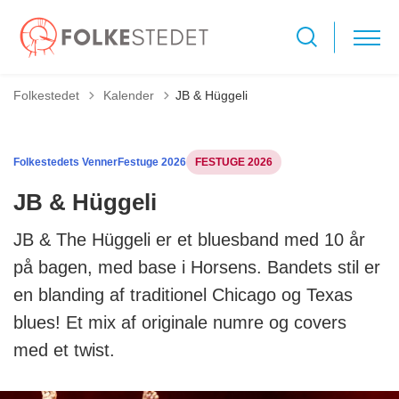
Tilbage til
Folkestedet
Kalender
JB & Hüggeli
Folkestedets Venner
Festuge 2026
FESTUGE 2026
JB & Hüggeli
JB & The Hüggeli er et bluesband med 10 år
på bagen, med base i Horsens. Bandets stil er
en blanding af traditionel Chicago og Texas
blues! Et mix af originale numre og covers
med et twist.