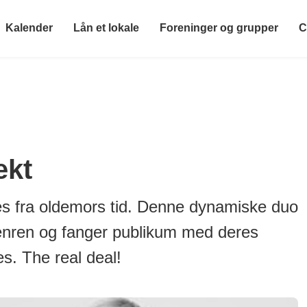
Kalender
Lån et lokale
Foreninger og grupper
C
ekt
ues fra oldemors tid. Denne dynamiske duo
-genren og fanger publikum med deres
ues. The real deal!