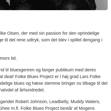
olke Olsen, der med sin passion for den oprindelige
til det rene udtryk, som det blev i spillet dengang i
mors tid.
nd til bluesgenren og fanger publikum med deres
eal deal! Folke Blues Project er i høj grad Lars Folke
delige blues og hæse stemme bringer os tilbage til det
 halvdel af århundredet.
egender Robert Johnson, Leadbelly, Muddy Waters,
Ghee m.fl. Folke Blues Project består af Mogens