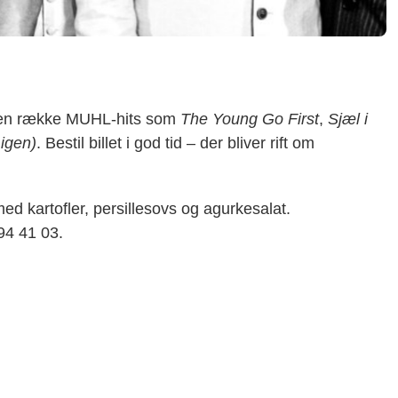
å en række MUHL-hits som
The Young Go First
,
Sjæl i
 igen)
. Bestil billet i god tid – der bliver rift om
ed kartofler, persillesovs og agurkesalat.
 94 41 03.