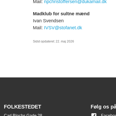
Mail:
npchristoffersen@dukamail.dk
Madklub for sultne mænd
Ivan Svendsen
Mail:
IVSV@stofanet.dk
Sidst opdateret: 22. maj 2026
FOLKESTEDET
Følg os p
Carl Blochs Gade 28
Facebo