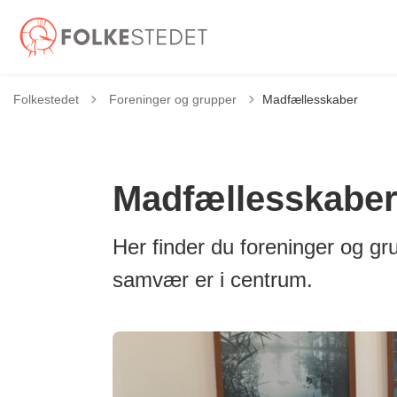
Tilbage til
Folkestedet
Foreninger og grupper
Madfællesskaber
Madfællesskabe
Her finder du foreninger og gr
samvær er i centrum.