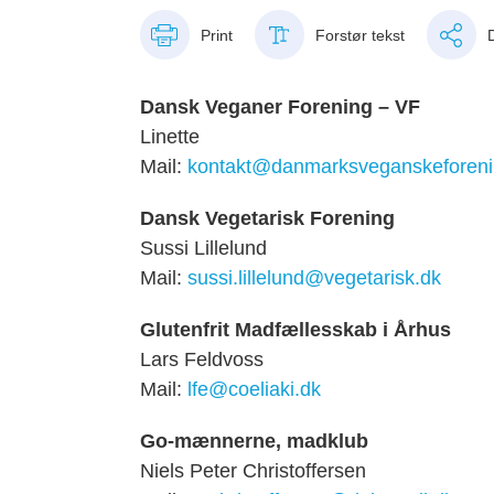
Print
Forstør tekst
Dansk Veganer Forening – VF
Linette
Mail:
kontakt@danmarksveganskeforeni
Dansk Vegetarisk Forening
Sussi Lillelund
Mail:
sussi.lillelund@vegetarisk.dk
Glutenfrit Madfællesskab i Århus
Lars Feldvoss
Mail:
lfe@coeliaki.dk
Go-mænnerne, madklub
Niels Peter Christoffersen