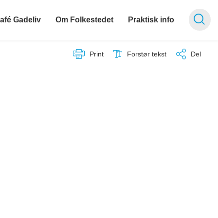
afé Gadeliv
Om Folkestedet
Praktisk info
Print
Forstør tekst
Del