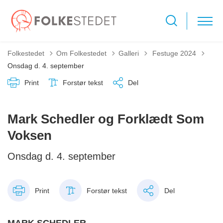
Tilbage til
Folkestedet
Om Folkestedet
Galleri
Festuge 2024
Onsdag d. 4. september
Print
Forstør tekst
Del
Mark Schedler og Forklædt Som
Voksen
Onsdag d. 4. september
Print
Forstør tekst
Del