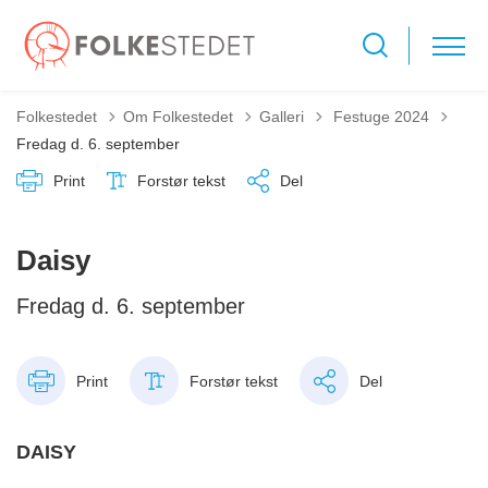
Tilbage til
Folkestedet
Om Folkestedet
Galleri
Festuge 2024
Fredag d. 6. september
Print
Forstør tekst
Del
Daisy
Fredag d. 6. september
Print
Forstør tekst
Del
DAISY